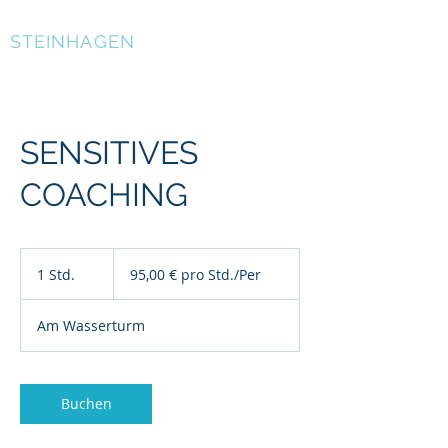
BIRGIT
STEINHAGEN
SENSITIVES
COACHING
95,00
€
1 Std.
1
95,00 € pro Std./Per
pro
Std./Per
S
t
Am Wasserturm
d
Buchen